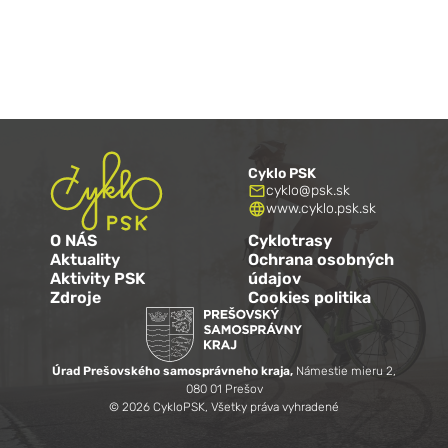
Cyklo PSK
cyklo@psk.sk
www.cyklo.psk.sk
O NÁS
Cyklotrasy
Aktuality
Ochrana osobných
Aktivity PSK
údajov
Zdroje
Cookies politika
Úrad Prešovského samosprávneho kraja,
Námestie mieru 2,
080 01 Prešov
©
2026
CykloPSK,
Všetky práva vyhradené