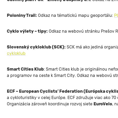
Poloniny Trail:
Odkaz na tématickú mapu geoportálu:
P
Cyklo výlety – tipy:
Odkaz na webovú stránku Prešov Re
Slovenský cykloklub (SCK):
SCK má ako jediná organiz
cykloklub
Smart Cities Klub
: Smart Cities klub je originálnou ne
a programov na ceste k Smart City. Odkaz na webovú st
ECF – European Cyclists’ Federation (Európska cykli
a cykloturistiky v celej Európe. ECF združuje viac ako 70
Organizácia zároveň koordinuje rozvoj siete
EuroVelo
, 