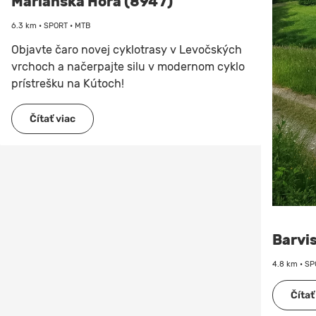
Mariánska Hora (8947)
6.3 km • SPORT • MTB
Objavte čaro novej cyklotrasy v Levočských
vrchoch a načerpajte silu v modernom cyklo
prístrešku na Kútoch!
Čítať viac
Barvis
4.8 km • SP
Čítať