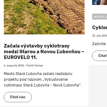
aktivity,
Cyklo
23. júla 20
Začnite 
Začala výstavby cyklotrasy
medzi Starou a Novou Ľubovňou –
Čítať
EUROVELO 11.
6. augusta 2026 • Pavlík Roman
Mesto Stará Ľubovňa začalo realizáciu
projektu pod názvom „Vybudovanie
cyklotrasy Stará Ľubovňa - Nová Ľubovňa“.
Čítať viac