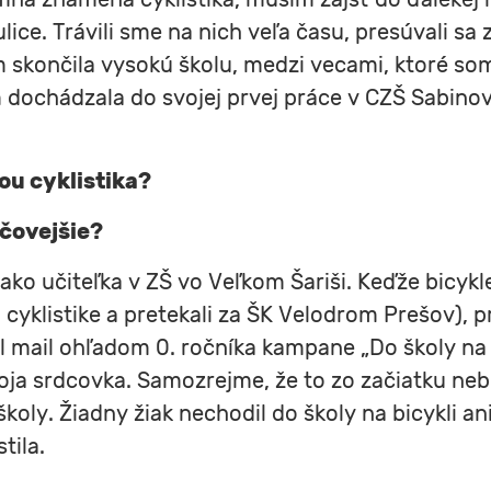
ulice. Trávili sme na nich veľa času, presúvali sa
 skončila vysokú školu, medzi vecami, ktoré som 
dochádzala do svojej prvej práce v CZŠ Sabinov.
ou cyklistika?
účovejšie?
o učiteľka v ZŠ vo Veľkom Šariši. Keďže bicykle 
j cyklistike a pretekali za ŠK Velodrom Prešov), 
šiel mail ohľadom 0. ročníka kampane „Do školy na
moja srdcovka. Samozrejme, že to zo začiatku ne
oly. Žiadny žiak nechodil do školy na bicykli an
tila.