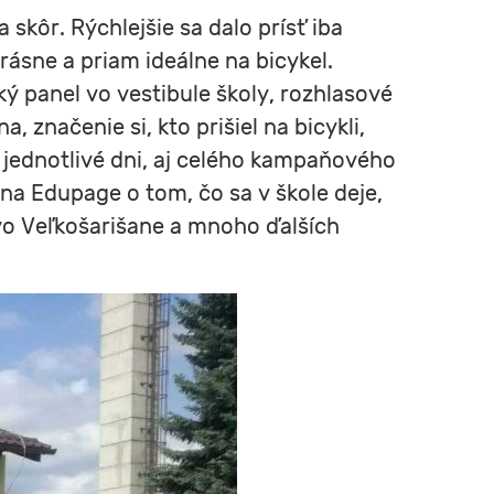
 skôr. Rýchlejšie sa dalo prísť iba
krásne a priam ideálne na bicykel.
ý panel vo vestibule školy, rozhlasové
značenie si, kto prišiel na bicykli,
v jednotlivé dni, aj celého kampaňového
 na Edupage o tom, čo sa v škole deje,
 vo Veľkošarišane a mnoho ďalších