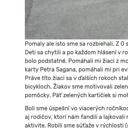
Pomaly ale isto sme sa rozbiehali. Z 0 
Deti sa chytili a po každom hlásení v r
bolo podstatné. Pomáhali mi žiaci z moj
karty Petra Sagana, pomáhali mi pri evi
Práve títo žiaci sa v ďalších rokoch sta
bicykloch. Žiakov sme motivovali zele
pomôcky. Päť zelených kartičiek si moh
Boli sme úspešní vo viacerých ročníko
aj rodičov, ktorí nám fandili a lajkova
aktivite. Robili sme súťaže v rýchlosti