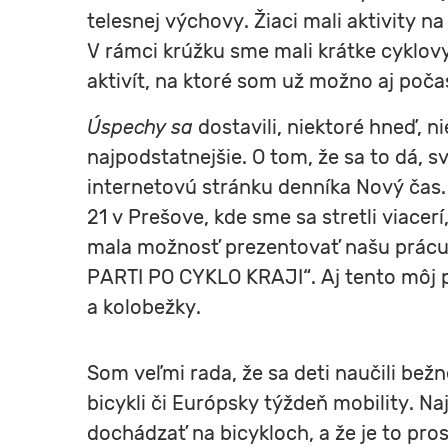
telesnej výchovy. Žiaci mali aktivity n
V rámci krúžku sme mali krátke cyklo
aktivít, na ktoré som už možno aj poč
Úspechy sa
dostavili, niektoré hneď, n
najpodstatnejšie. O tom, že sa to dá, s
internetovú stránku denníka Nový čas
21 v Prešove, kde sme sa stretli viacer
mala možnosť prezentovať našu prácu 
PARTI PO CYKLO KRAJI“. Aj tento môj p
a kolobežky.
Som veľmi rada, že sa deti naučili be
bicykli či Európsky týždeň mobility. N
dochádzať na bicykloch, a že je to prosp