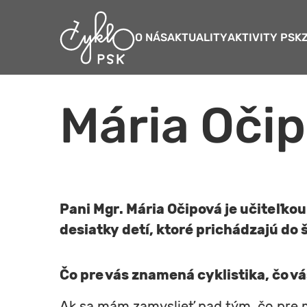
O NÁS
AKTUALITY
AKTIVITY PSK
Mária Očip
Pani Mgr. Mária Očipová je učiteľko
desiatky detí, ktoré prichádzajú do šk
Čo pre vás znamená cyklistika, čo vá
Ak sa mám zamyslieť nad tým, čo pre m