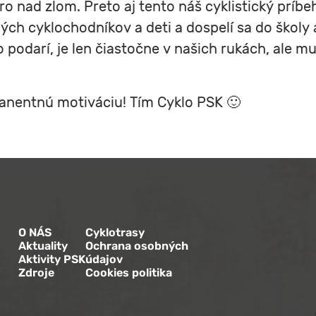
o nad zlom. Preto aj tento náš cyklistický príbeh
ch cyklochodníkov a deti a dospelí sa do školy a
 podarí, je len čiastočne v našich rukách, ale m
anentnú motiváciu! Tím Cyklo PSK 🙂
O NÁS
Cyklotrasy
Aktuality
Ochrana osobných
Aktivity PSK
údajov
Zdroje
Cookies politika