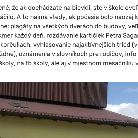
né, že ak dochádzate na bicykli, ste v škole oveľa
páčilo. A to najmä vtedy, ak počasie bolo naozaj 
ne: plagáty na všetkých dverách do budovy, veľk
er každý deň, rozdávanie kartičiek Petra Sagana, 
korčuliach, vyhlasovanie najaktívnejších tried (
ýždne), oznámenia v slovníkoch pre rodičov, info
 školy, na fb školy, ale aj v miestnom mesačníku