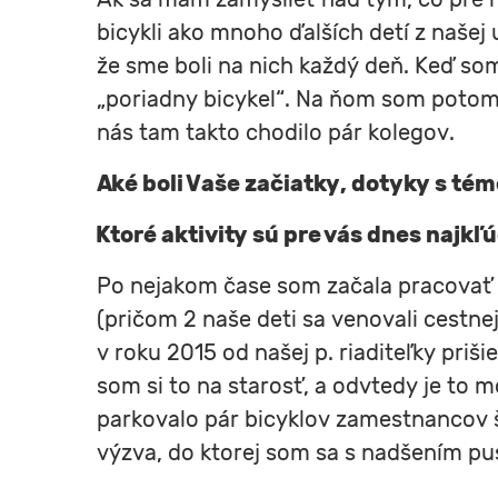
bicykli ako mnoho ďalších detí z našej 
že sme boli na nich každý deň. Keď som
„poriadny bicykel“. Na ňom som potom 
nás tam takto chodilo pár kolegov.
Aké boli Vaše začiatky, dotyky s tém
Ktoré aktivity sú pre vás dnes najkľ
Po nejakom čase som začala pracovať ak
(pričom 2 naše deti sa venovali cestne
v roku 2015 od našej p. riaditeľky pri
som si to na starosť, a odvtedy je to 
parkovalo pár bicyklov zamestnancov šk
výzva, do ktorej som sa s nadšením pus