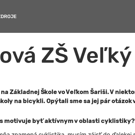
ZDROJE
ová ZŠ Veľký
u na Základnej Škole vo Veľkom Šariši. V niek
oly na bicykli. Opýtali sme sa jej pár otázok v
s motivuje byť aktívnym v oblasti cyklistiky?
ňa znamená cyklistika, musím zájsť do ďalekej 