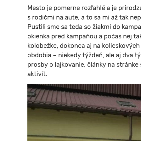
Mesto je pomerne rozľahlé a je prirodze
s rodičmi na aute, a to sa mi až tak ne
Pustili sme sa teda so žiakmi do kampa
okienka pred kampaňou a počas nej takm
kolobežke, dokonca aj na kolieskových 
obdobia – niekedy týždeň, ale aj dva t
prosby o lajkovanie, články na stránke
aktivít.