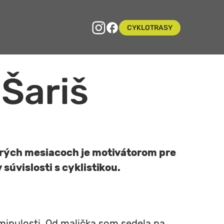
Odkaz sa otvorí v novom okne
Odkaz sa otvorí v novom okne
CYKLOTRASY
 Šariš
torých mesiacoch je motivátorom pre
 súvislosti s cyklistikou.
minulosti. Od malička som sedela na