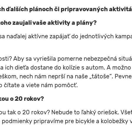
h ďalších plánoch či pripravovaných aktivitá
o zaujali vaše aktivity a plány?
a naďalej aktívne zapájať do jednotlivých kampan
sti? Aby sa vyriešila pomerne nebezpečná situác
 sa ich dieťa dostane do kolízie s autom. A možno
streškom, nech nám neprší na naše „tátoše“. Pevne
o čítate a viete nám pomôcť.
ikou o 20 rokov?
ikou tak o 20 rokov? Nebude to ľahký oriešok. Vše
podmienky pripravíme pre bicykle a kolobežky v 