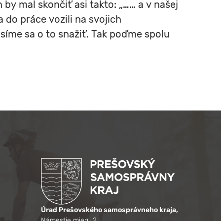
 by mal skončiť asi takto: „…… a v našej
 do práce vozili na svojich
usíme sa o to snažiť. Tak poďme spolu
Úrad Prešovského samosprávneho kraja,
Námestie mieru 2,