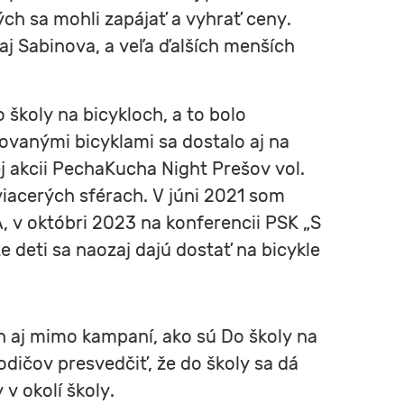
rých sa mohli zapájať a vyhrať ceny.
j Sabinova, a veľa ďalších menších
 školy na bicykloch, a to bolo
rkovanými bicyklami sa dostalo aj na
 akcii PechaKucha Night Prešov vol.
 viacerých sférach. V júni 2021 som
 v októbri 2023 na konferencii PSK „S
 deti sa naozaj dajú dostať na bicykle
h aj mimo kampaní, ako sú Do školy na
odičov presvedčiť, že do školy sa dá
 v okolí školy.