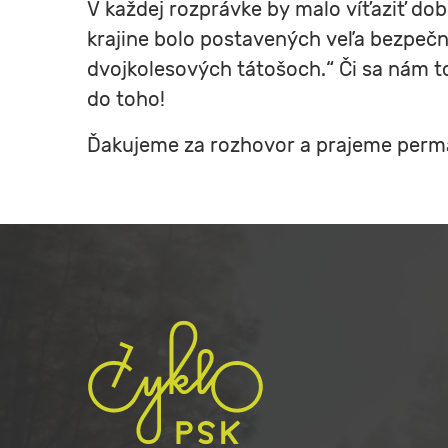
V každej rozprávke by malo víťaziť dobr
krajine bolo postavených veľa bezpečný
dvojkolesových tátošoch.“ Či sa nám to
do toho!
Ďakujeme za rozhovor a prajeme perm