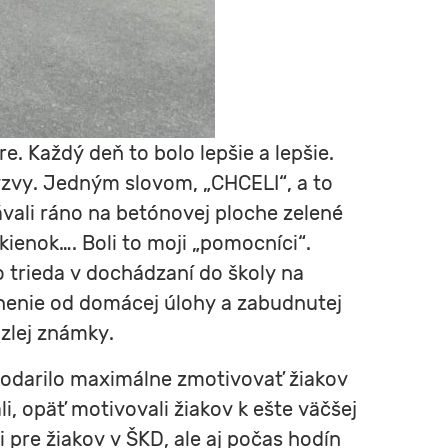
e. Každý deň to bolo lepšie a lepšie.
 výzvy. Jedným slovom, „CHCELI“, a to
dávali ráno na betónovej ploche zelené
okienok…. Boli to moji „pomocníci“.
ko trieda v dochádzaní do školy na
lnenie od domácej úlohy a zabudnutej
 zlej známky.
 podarilo maximálne zmotivovať žiakov
li, opäť motivovali žiakov k ešte väčšej
i pre žiakov v ŠKD, ale aj počas hodín