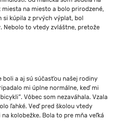
 z miesta na miesto a bolo prirodzené,
si kúpila z prvých výplat, bol
 Nebolo to vtedy zvláštne, pretože
boli a aj sú súčasťou našej rodiny
pripadalo mi úplne normálne, keď mi
 bicykli“. Vôbec som nezaváhala. Vzala
bolo ľahké. Veď pred školou vtedy
i na kolobežke. Bola to pre mňa veľká