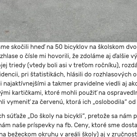
sme skočili hneď na 50 bicyklov na školskom dvor
ozhlase o čísle mi hovorili, že zdoláme aj ďalšie
ej triedy (vtedy boli asi v treťom ročníku), roz
dencii, pri štatistikách, hlásili do rozhlasových 
li najaktívnejšími a takmer pravidelne viedli aj a
nými kartičkami, ktoré mohli použiť na ospraved
li vymeniť za červenú, ktorá ich „oslobodila“ od
ch súťaže „Do školy na bicykli“, pretože sa nám
li nám naše príspevky na fb. Ceny, ktoré sme dosta
 (na bežeckom okruhu v areáli školy) aj v zručnost