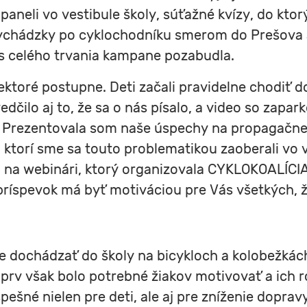
a paneli vo vestibule školy, súťažné kvízy, do kto
vychádzky po cyklochodníku smerom do Prešova a
as celého trvania kampane pozabudla.
iektoré postupne. Deti začali pravidelne chodiť do
vedčilo aj to, že sa o nás písalo, a video so zapa
. Prezentovala som naše úspechy na propagačnej
í, ktorí sme sa touto problematikou zaoberali vo
na webinári, ktorý organizovala CYKLOKOALÍCIA,
ríspevok má byť motiváciou pre Vás všetkých, že
žne dochádzať do školy na bicykloch a kolobežkác
ajprv však bolo potrebné žiakov motivovať a ich r
ešné nielen pre deti, ale aj pre zníženie dopravy