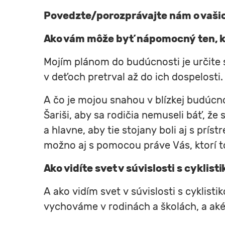
Povedzte/porozprávajte nám o vašic
Ako vám môže byť nápomocný ten, koh
Mojím plánom do budúcnosti je určite s
v deťoch pretrval až do ich dospelosti.
A čo je mojou snahou v blízkej budúcno
Šariši, aby sa rodičia nemuseli báť, že
a hlavne, aby tie stojany boli aj s prí
možno aj s pomocou práve Vás, ktorí t
Ako vidíte svet v súvislosti s cyklist
A ako vidím svet v súvislosti s cyklist
vychováme v rodinách a školách, a aké 