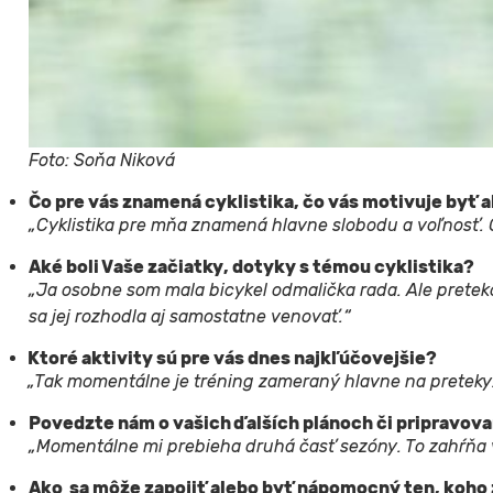
Foto: Soňa Niková
Čo pre vás znamená cyklistika, čo vás motivuje byť a
„Cyklistika pre mňa znamená hlavne slobodu a voľnosť. Čl
Aké boli Vaše začiatky, dotyky s témou cyklistika?
„Ja osobne som mala bicykel odmalička rada. Ale pretekov
sa jej rozhodla aj samostatne venovať.“
Ktoré aktivity sú pre vás dnes najkľúčovejšie?
„Tak momentálne je tréning zameraný hlavne na preteky. N
Povedzte nám o vašich ďalších plánoch či pripravova
„Momentálne mi prebieha druhá časť sezóny. To zahŕňa
Ako sa môže zapojiť alebo byť nápomocný ten, koho z