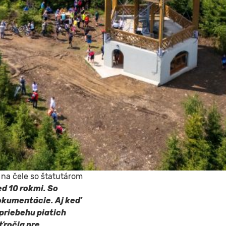
 na čele so štatutárom
d 10 rokmi. So
dokumentácie. Aj keď
priebehu piatich
ťročia pre