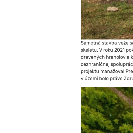
Samotná stavba veže s
skeletu. V roku 2021 p
drevených hranolov a k
cezhraničnej spoluprác
projektu manažoval Pre
v území bolo práve Zdr