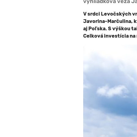
vyhliadková veža J
V srdci Levočských v
Javorina-Marčulina, 
aj Poľska. S výškou t
Celková investícia na