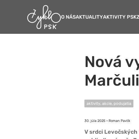
O NÁS
AKTUALITY
AKTIVITY PSK
Nová v
Marčuli
aktivity, akcie, podujatia
30. júla 2025 • Roman Pavlík
V srdci Levočských