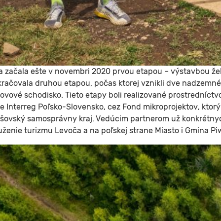
a začala ešte v novembri 2020 prvou etapou – výstavbou ž
okračovala druhou etapou, počas ktorej vznikli dve nadzemné
ovové schodisko. Tieto etapy boli realizované prostredníc
e Interreg Poľsko-Slovensko, cez Fond mikroprojektov, ktorý
šovský samosprávny kraj.
Vedúcim partnerom už konkrétny
uženie turizmu Levoča a na poľskej strane Miasto i Gmina Pi