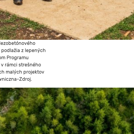
elezobetónového
 podlažia z lepených
tvom Programu
 v rámci strešného
ch malých projektov
wniczna-Zdroj.