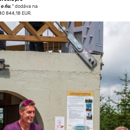
 o ňu
,“
dodáva na
 40 844,18 EUR.