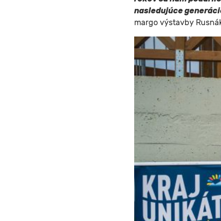
nasledujúce generácie
margo výstavby Rusnák,