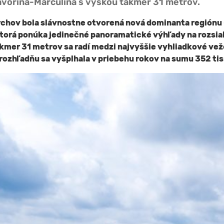
avorina-Marčulina s výškou takmer 31 metrov.
rchov bola slávnostne otvorená nová dominanta regiónu 
ktorá ponúka jedinečné panoramatické výhľady na rozsi
akmer 31 metrov sa radí medzi najvyššie vyhliadkové vež
 rozhľadňu sa vyšplhala v priebehu rokov na sumu 352 tis