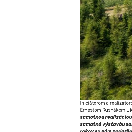
Iniciátorom a realizáto
Ernestom Rusnákom.
„
samotnou realizáciou 
samotnú výstavbu zab
rokov sa nám podarilo