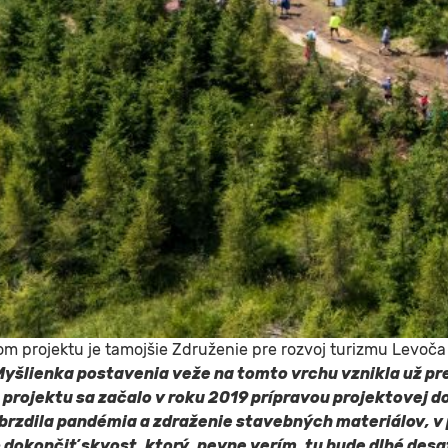
rom projektu je tamojšie Združenie pre rozvoj turizmu Levoča
Myšlienka postavenia veže na tomto vrchu vznikla už pre
projektu sa začalo v roku 2019 prípravou projektovej 
rzdila pandémia a zdraženie stavebných materiálov, v 
 dokončiť skvost, ktorý, pevne verím, tu bude dlhé desa