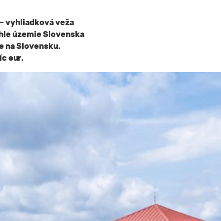
– vyhliadková veža
ahle územie Slovenska
e na Slovensku.
íc eur.