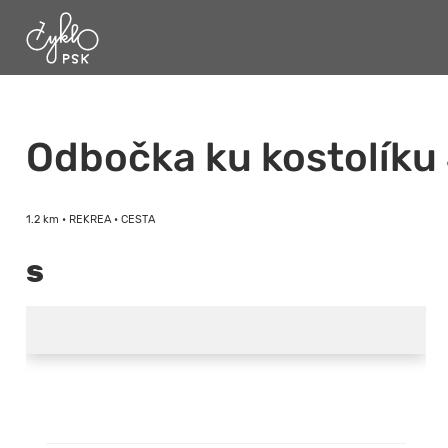
Odbočka ku kostolíku
1.2 km • REKREA • CESTA
s