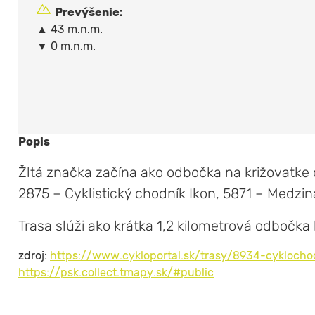
Prevýšenie:
▲ 43 m.n.m.
▼ 0 m.n.m.
Popis
Žltá značka začína ako odbočka na križovatke
2875 – Cyklistický chodník Ikon, 5871 – Medzin
Trasa slúži ako krátka 1,2 kilometrová odbočk
zdroj:
https://www.cykloportal.sk/trasy/8934-cykloch
https://psk.collect.tmapy.sk/#public