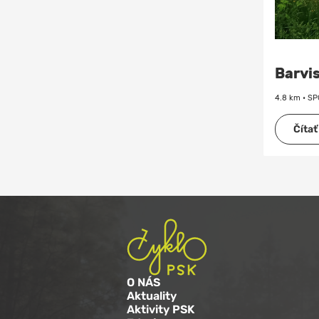
Barvis
4.8 km • SP
Čítať
O NÁS
Aktuality
Aktivity PSK